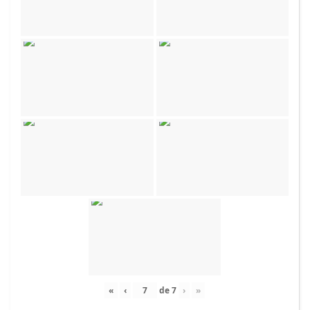
«
‹
de
7
›
»