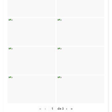
«
‹
de
3
›
»