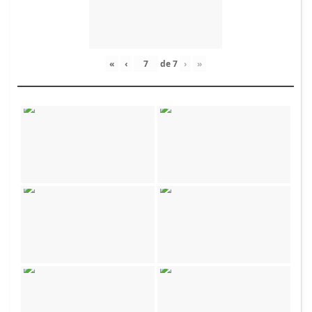
«
‹
de
7
›
»