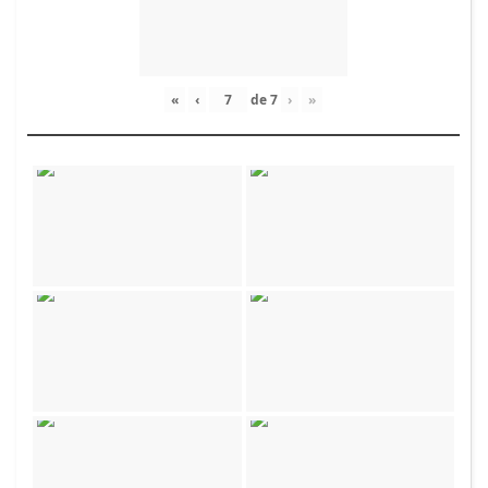
«
‹
de
7
›
»