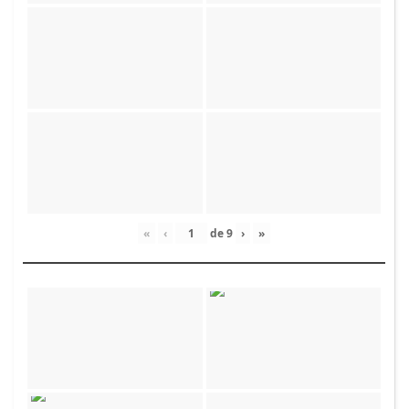
«
‹
de
9
›
»