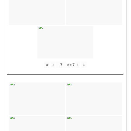
«
‹
de
7
›
»