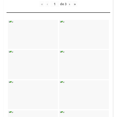
«
‹
de
3
›
»