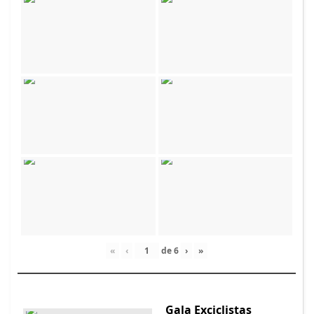
«
‹
de
6
›
»
Gala Exciclistas