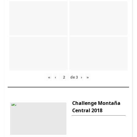
«
‹
de
3
›
»
Challenge Montaña
Central 2018