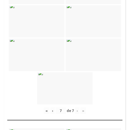
«
‹
de
7
›
»