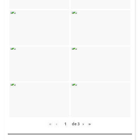
«
‹
de
3
›
»