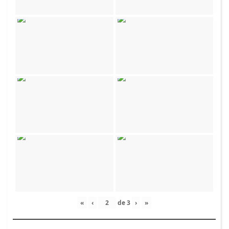
«
‹
de
3
›
»