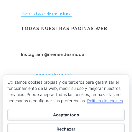
Tweets by ciclismoasturia
TODAS NUESTRAS PÁGINAS WEB
Instagram @menendezmoda
menendezmoda
Menéndez Moda hombre
Utilizamos cookies propias y de terceros para garantizar el
funcionamiento de la web, medir su uso y mejorar nuestros
servicios. Puede aceptar todas las cookies, rechazar las no
necesarias o configurar sus preferencias.
Política de cookies
Cargar más
Seguir en Instagram
Aceptar todo
Contacta con nosotros
Rechazar