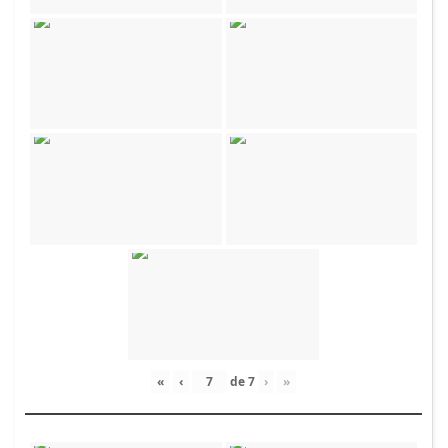
«
‹
de
7
›
»