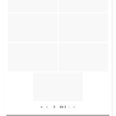
«
‹
de
3
›
»