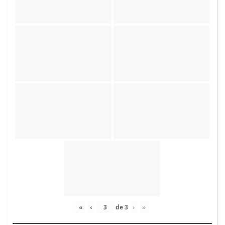
«
‹
de
3
›
»