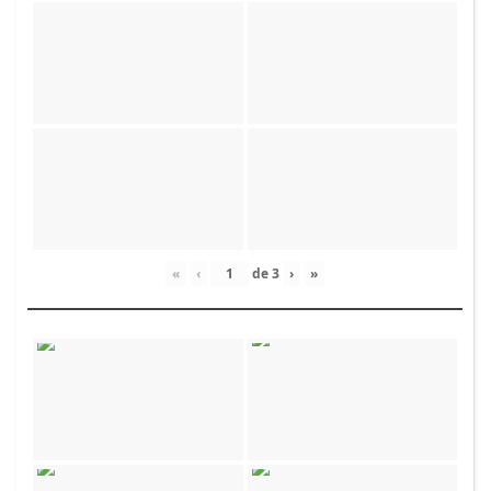
«
‹
de
3
›
»