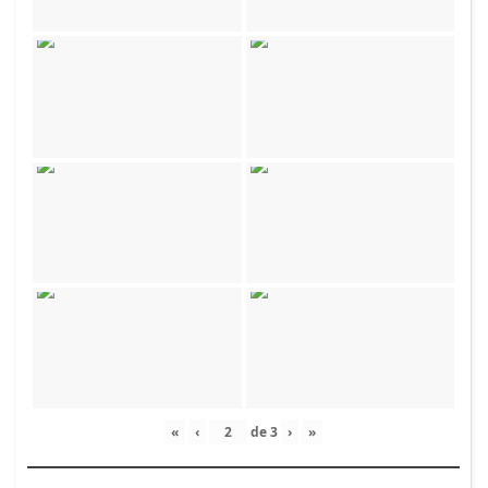
«
‹
de
3
›
»