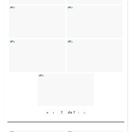
«
‹
de
7
›
»