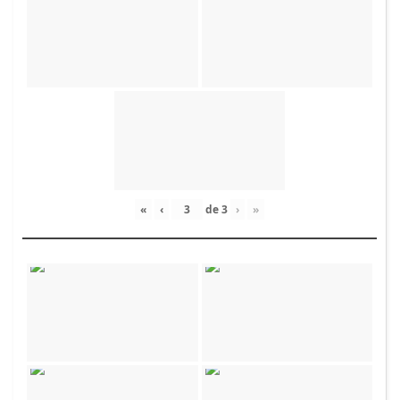
«
‹
de
3
›
»