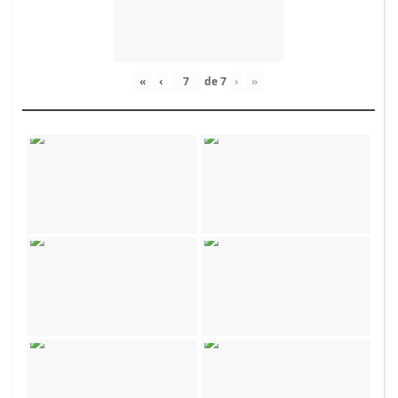
«
‹
de
7
›
»