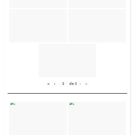
«
‹
de
3
›
»