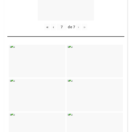
«
‹
de
7
›
»