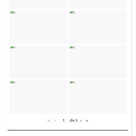
«
‹
de
3
›
»