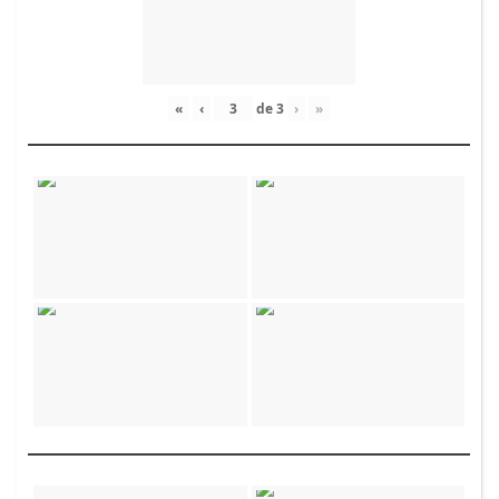
«
‹
de
3
›
»