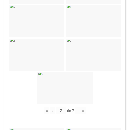
«
‹
de
7
›
»