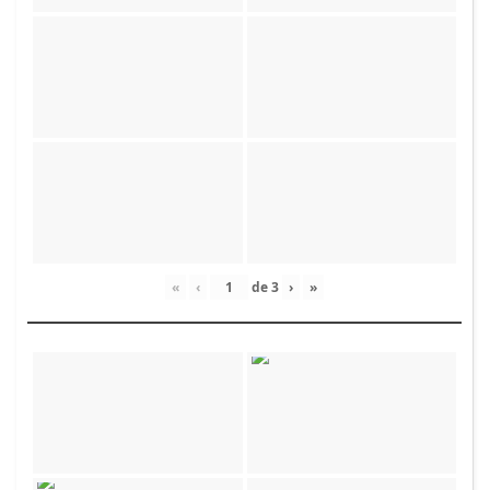
«
‹
de
3
›
»