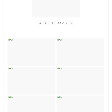
«
‹
de
7
›
»