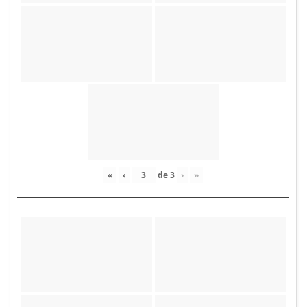
«
‹
de
3
›
»