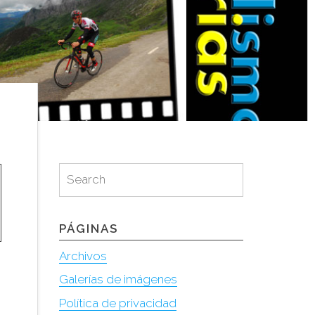
Search
Search
for:
PÁGINAS
Archivos
Galerías de imágenes
Política de privacidad