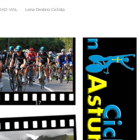
DAD VIAL
Lena Destino Ciclista
Search
Search
for: