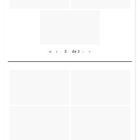
«
‹
de
3
›
»