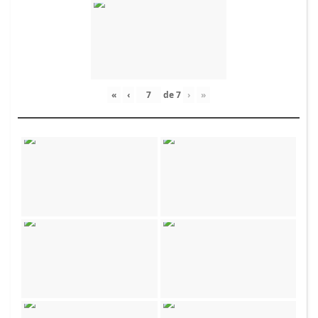
«
‹
de
7
›
»