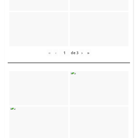
«
‹
de
3
›
»