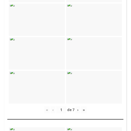
«
‹
de
7
›
»