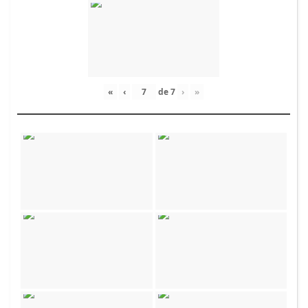
«
‹
de
7
›
»