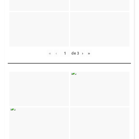
«
‹
de
3
›
»