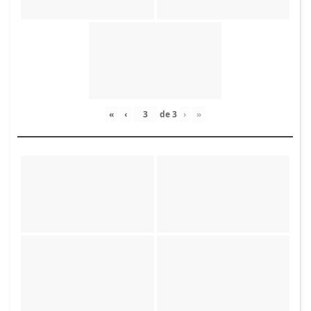
«
‹
de
3
›
»