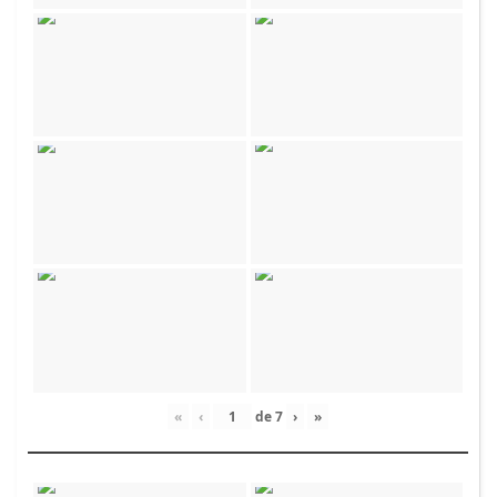
«
‹
de
7
›
»