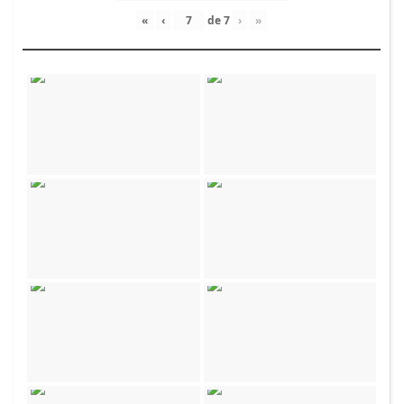
«
‹
de
7
›
»