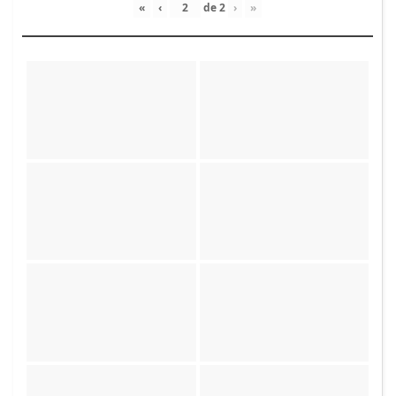
«
‹
de
2
›
»