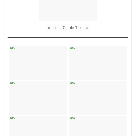
«
‹
de
7
›
»