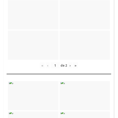
«
‹
de
2
›
»