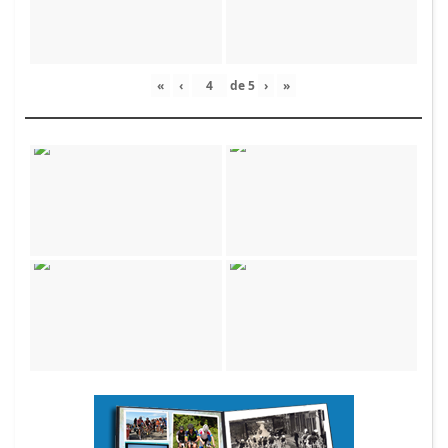
«
‹
de
5
›
»