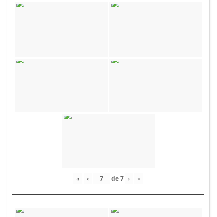
«
‹
de
7
›
»