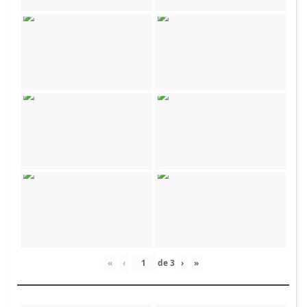
«
‹
de
3
›
»