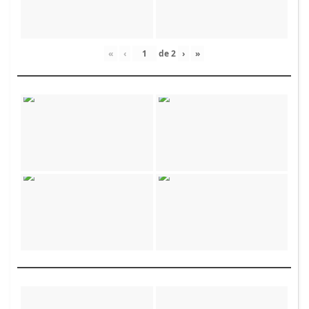
«
‹
de
2
›
»