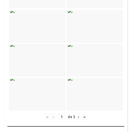
«
‹
de
3
›
»