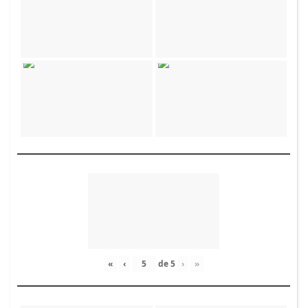
«
‹
de
5
›
»