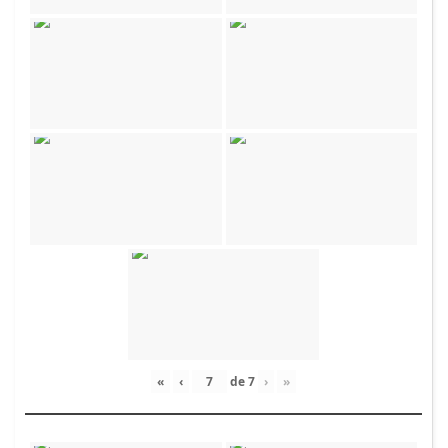
«
‹
de
7
›
»