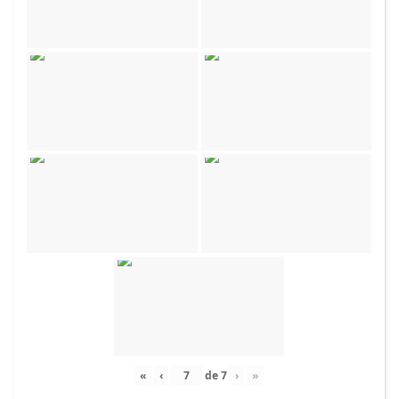
«
‹
de
7
›
»