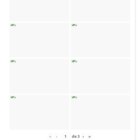
«
‹
de
3
›
»