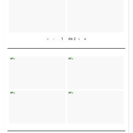
«
‹
de
2
›
»