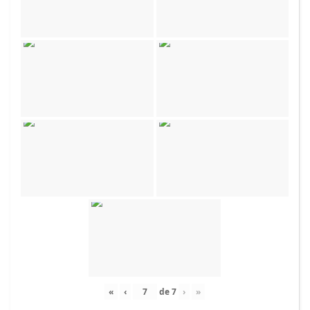
«
‹
de
7
›
»