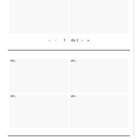
«
‹
de
2
›
»