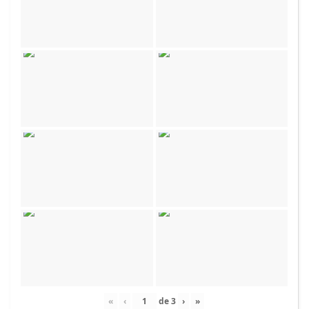
«
‹
de
3
›
»