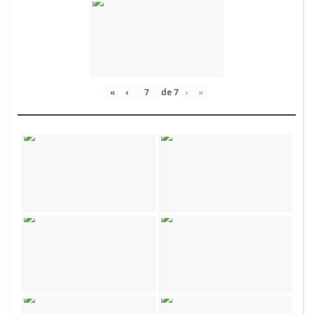
«
‹
de
7
›
»