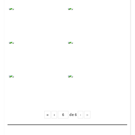
«
‹
de
6
›
»