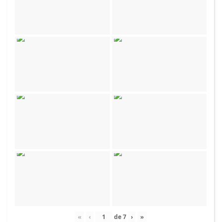
«
‹
de
7
›
»