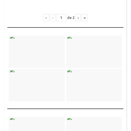
«
‹
de
2
›
»