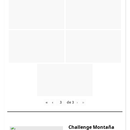
«
‹
de
3
›
»
Challenge Montaña