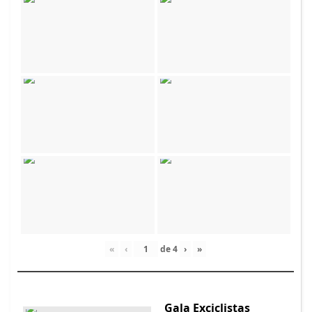
«
‹
de
4
›
»
Gala Exciclistas