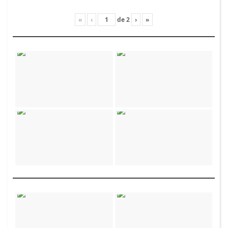
«
‹
de
2
›
»