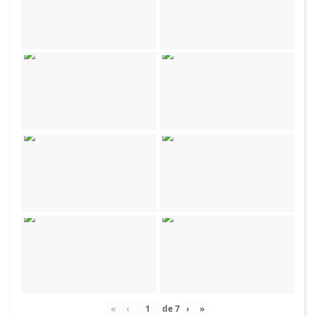
«
‹
de
7
›
»