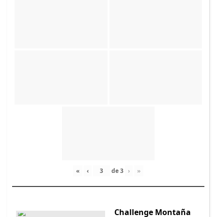
«
‹
de
3
›
»
Challenge Montaña