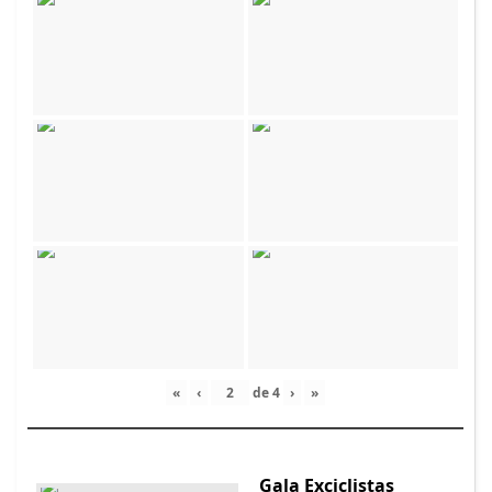
«
‹
de
4
›
»
Gala Exciclistas