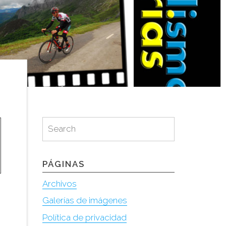
Search
Search
for:
PÁGINAS
Archivos
Galerías de imágenes
Política de privacidad