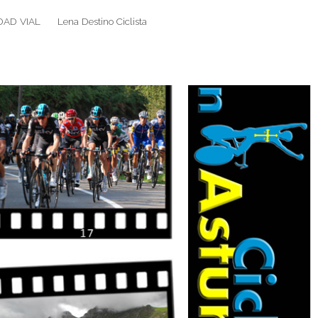
DAD VIAL
Lena Destino Ciclista
Search
Search
for: