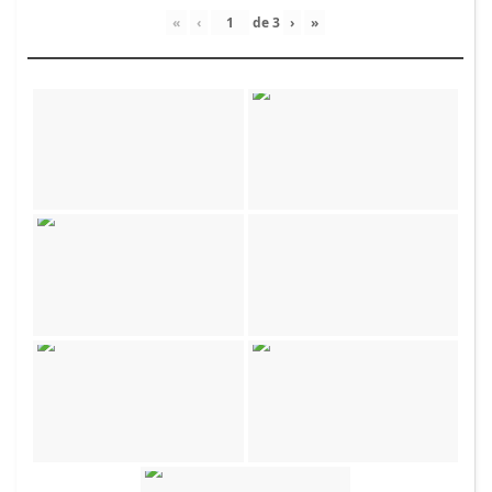
«
‹
de
3
›
»