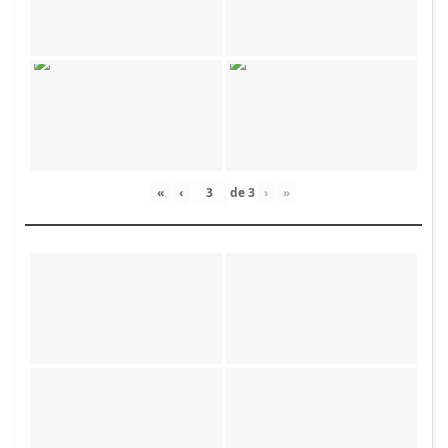
«
‹
de
3
›
»