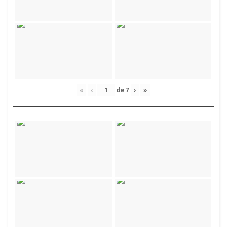
«
‹
de
7
›
»