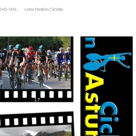
DAD VIAL
Lena Destino Ciclista
Search
Search
for: