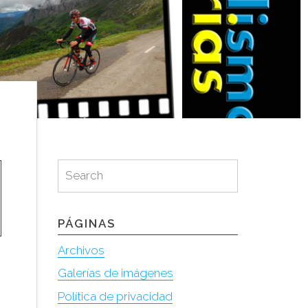
Search
Search
for:
PÁGINAS
Archivos
Galerías de imágenes
Política de privacidad