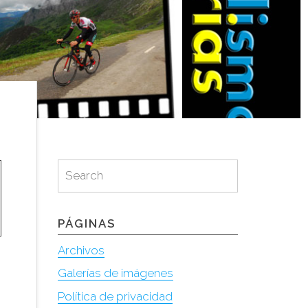
Search
Search
for:
PÁGINAS
Archivos
Galerías de imágenes
Política de privacidad