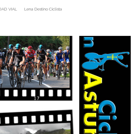
DAD VIAL
Lena Destino Ciclista
Search
Search
for: