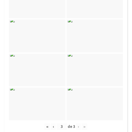
«
‹
de
3
›
»