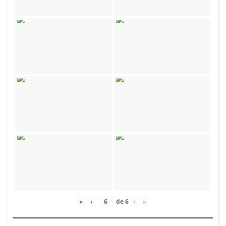
«
‹
de
6
›
»