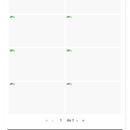
«
‹
de
7
›
»