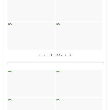
«
‹
de
7
›
»