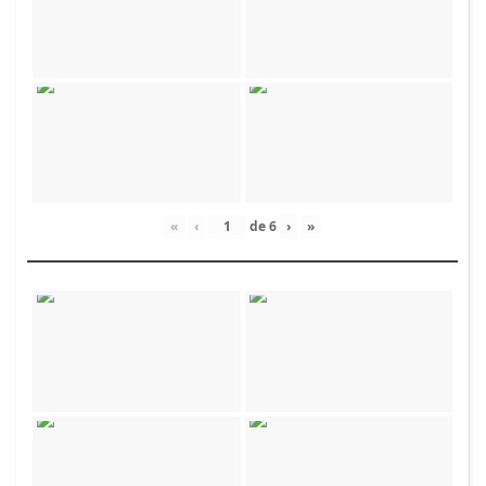
«
‹
de
6
›
»