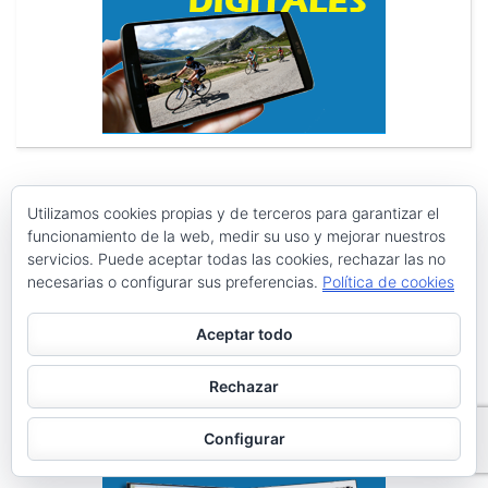
Utilizamos cookies propias y de terceros para garantizar el
funcionamiento de la web, medir su uso y mejorar nuestros
Search
Search
servicios. Puede aceptar todas las cookies, rechazar las no
for:
necesarias o configurar sus preferencias.
Política de cookies
PÁGINAS
Aceptar todo
Archivos
Rechazar
Galerías de imágenes
Política de privacidad
Configurar