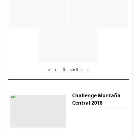
«
‹
de
3
›
»
Challenge Montaña
Central 2018