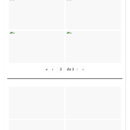
«
‹
de
3
›
»