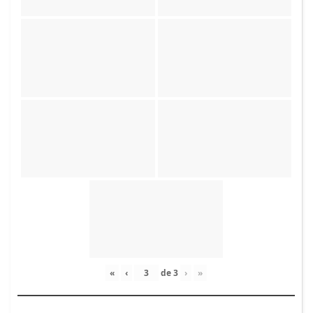
«
‹
de
3
›
»