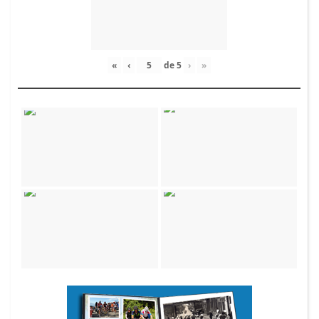
«
‹
de
5
›
»