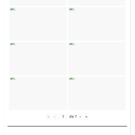
«
‹
de
7
›
»