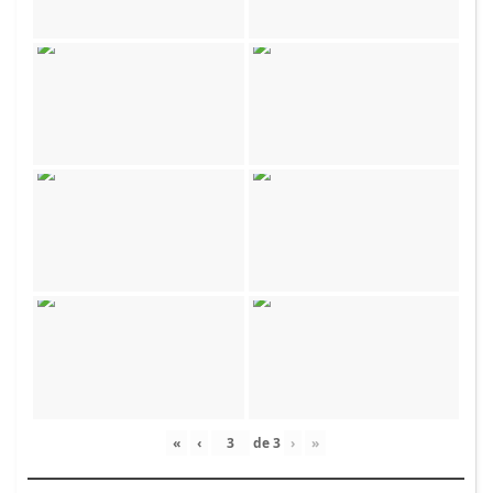
«
‹
de
3
›
»