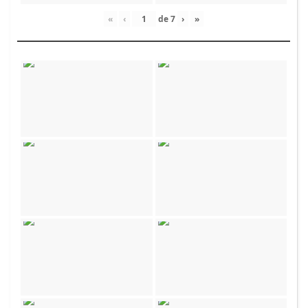
«
‹
de
7
›
»