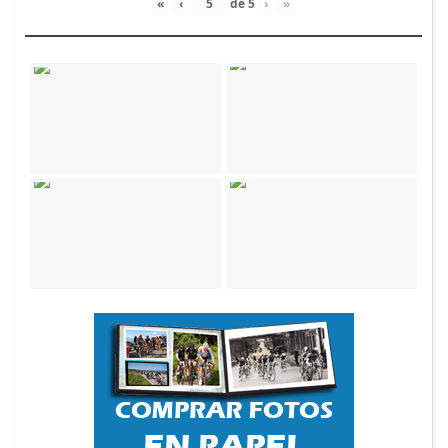
«
‹
de
5
›
»