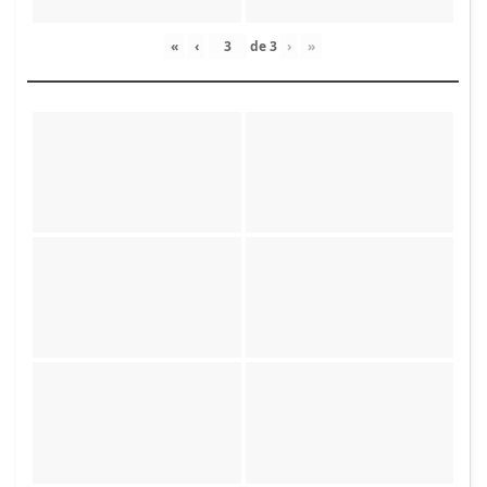
«
‹
de
3
›
»