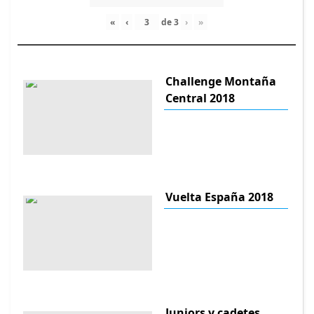
«
‹
de
3
›
»
Challenge Montaña
Central 2018
Vuelta España 2018
Juniors y cadetes