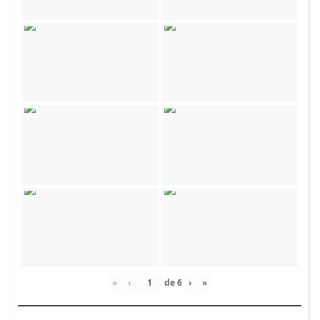
«
‹
de
6
›
»