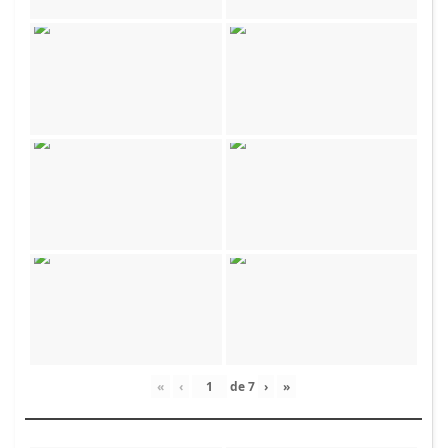
«
‹
de
7
›
»