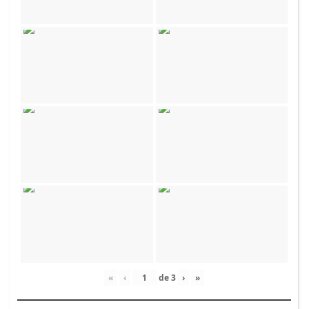
«
‹
de
3
›
»