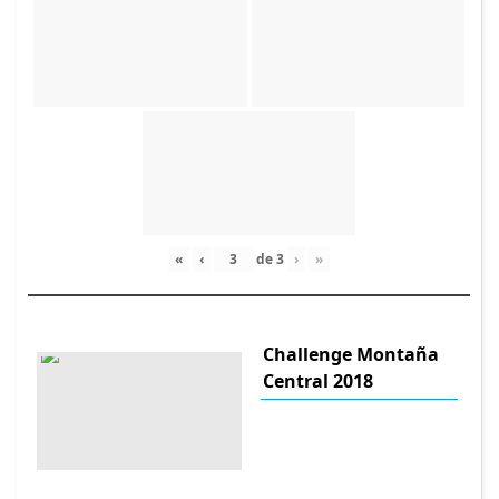
«
‹
de
3
›
»
Challenge Montaña
Central 2018