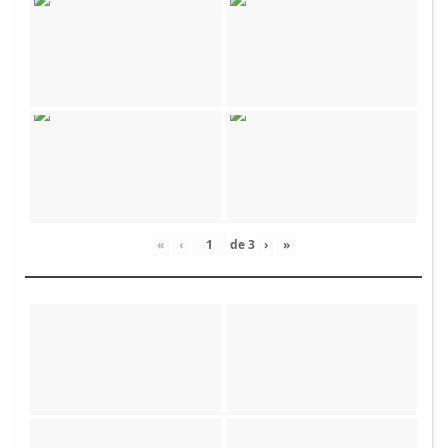
«
‹
de
3
›
»