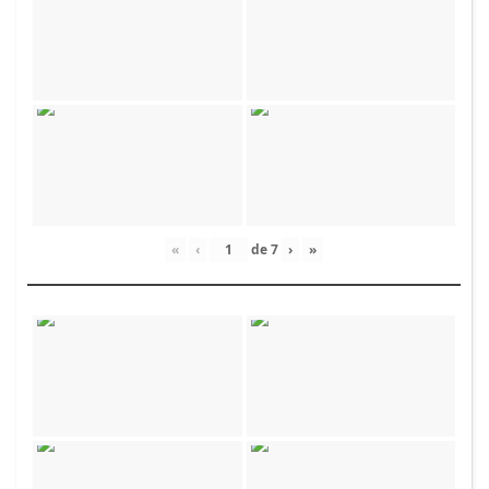
«
‹
de
7
›
»