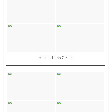
«
‹
de
7
›
»