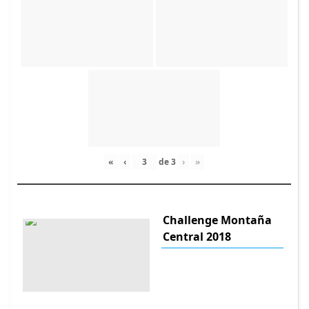
«
‹
de
3
›
»
Challenge Montaña
Central 2018