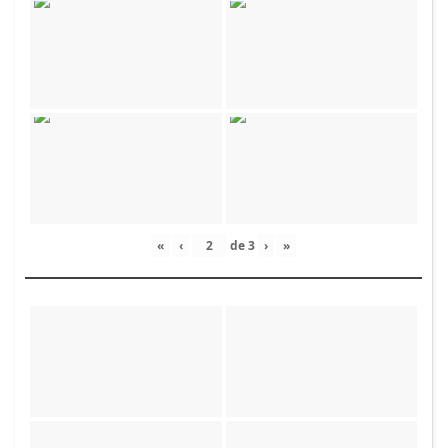
«
‹
de
3
›
»