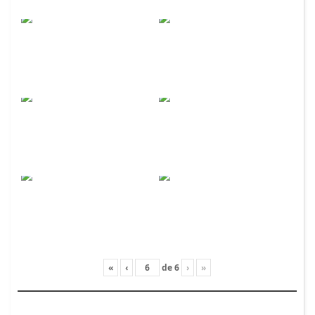
«
‹
de
6
›
»