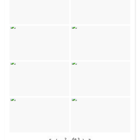
«
‹
de
3
›
»