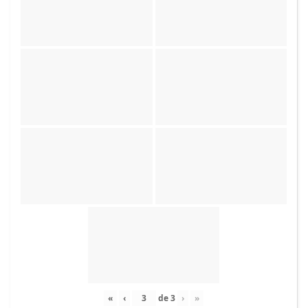
«
‹
de
3
›
»