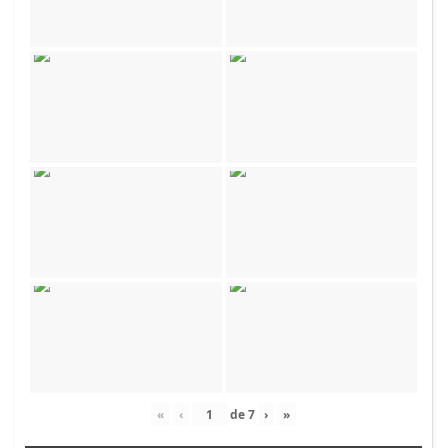
«
‹
de
7
›
»