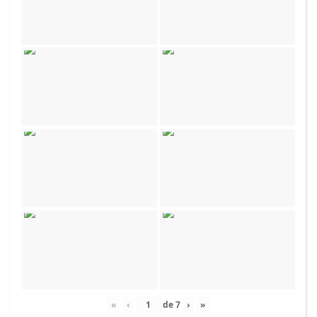
«
‹
de
7
›
»