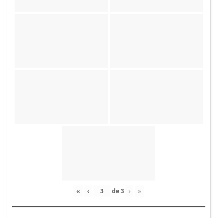
«
‹
de
3
›
»