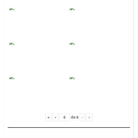
«
‹
de
6
›
»