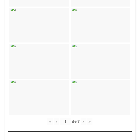
«
‹
de
7
›
»