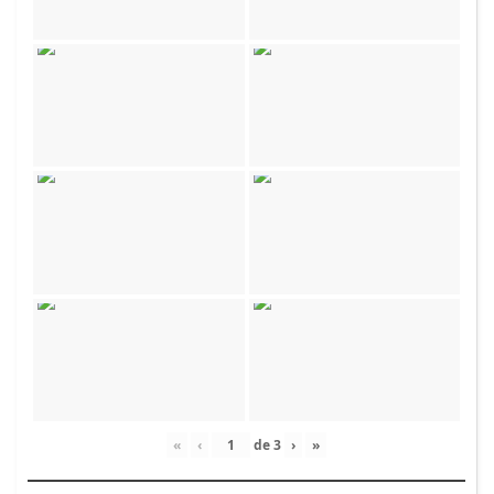
«
‹
de
3
›
»