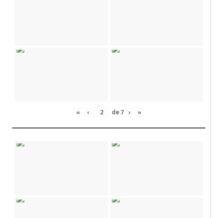
«
‹
de
7
›
»