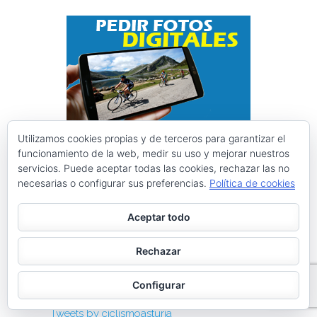
Utilizamos cookies propias y de terceros para garantizar el
Instagram @ciclismoasturias
funcionamiento de la web, medir su uso y mejorar nuestros
servicios. Puede aceptar todas las cookies, rechazar las no
necesarias o configurar sus preferencias.
Política de cookies
ciclismoasturias
Roberto Menéndez Mateos
Aceptar todo
Rechazar
Cargar más
Seguir en Instagram
Configurar
Tweets by ciclismoasturia