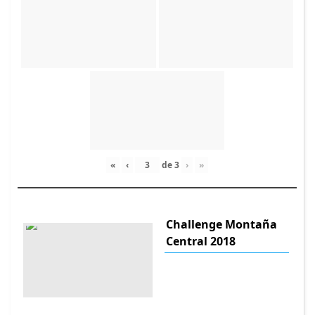
«
‹
de
3
›
»
Challenge Montaña
Central 2018