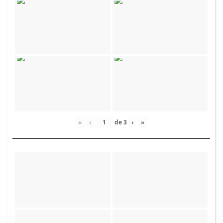
«
‹
de
3
›
»