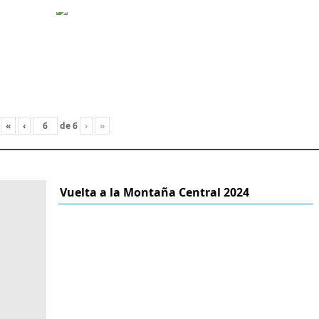
«
‹
de
6
›
»
Vuelta a la Montaña Central 2024