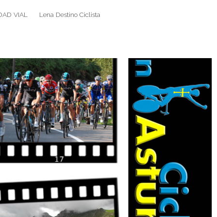
DAD VIAL
Lena Destino Ciclista
Search
Search
for: