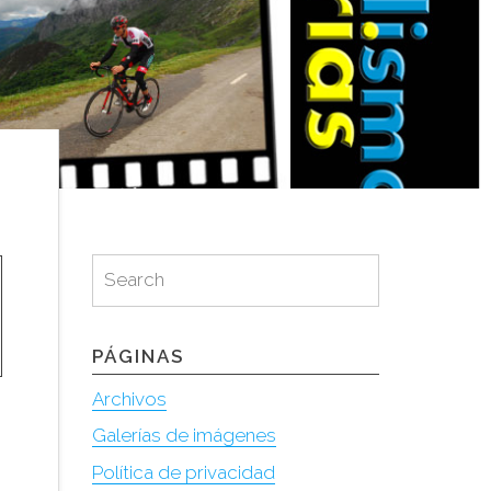
Search
Search
for:
PÁGINAS
Archivos
Galerías de imágenes
Política de privacidad