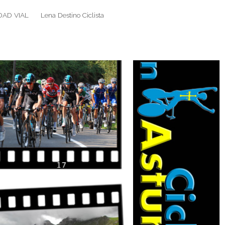
DAD VIAL
Lena Destino Ciclista
Search
Search
for: