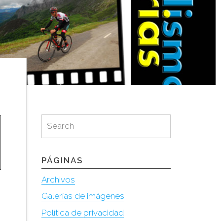
Search
Search
for:
PÁGINAS
Archivos
Galerías de imágenes
Política de privacidad