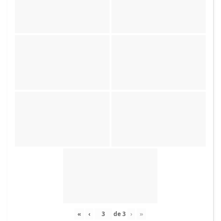
«
‹
de
3
›
»