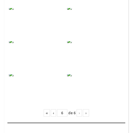
«
‹
de
6
›
»