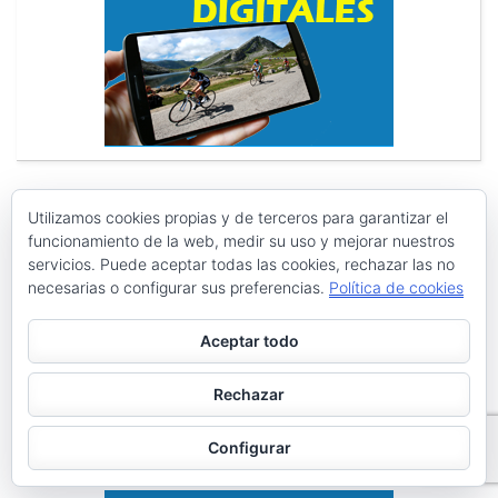
Utilizamos cookies propias y de terceros para garantizar el
funcionamiento de la web, medir su uso y mejorar nuestros
Search
Search
servicios. Puede aceptar todas las cookies, rechazar las no
for:
necesarias o configurar sus preferencias.
Política de cookies
PÁGINAS
Aceptar todo
Archivos
Rechazar
Galerías de imágenes
Política de privacidad
Configurar