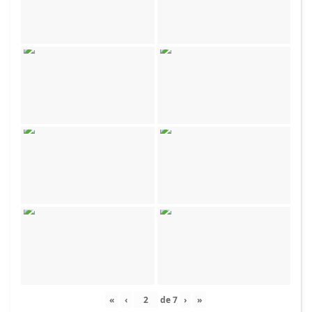
«
‹
de
7
›
»