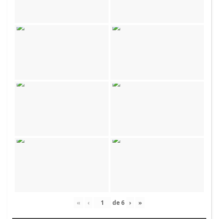
«
‹
de
6
›
»