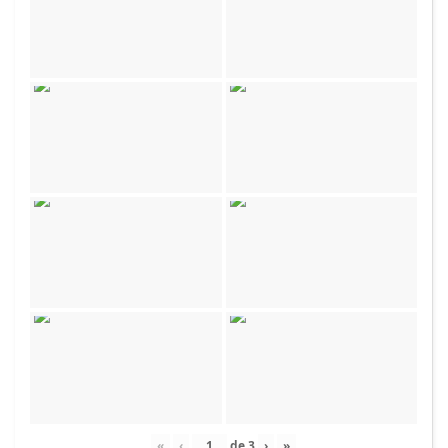
«
‹
de
3
›
»