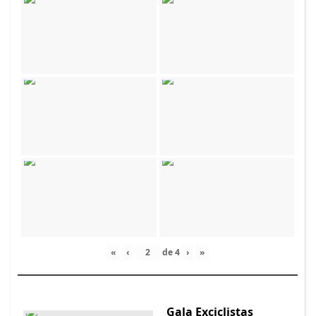
«
‹
de
4
›
»
Gala Exciclistas