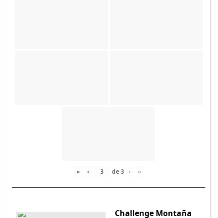
«
‹
de
3
›
»
Challenge Montaña