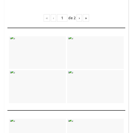
«
‹
de
2
›
»