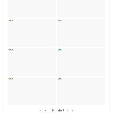
«
‹
de
7
›
»