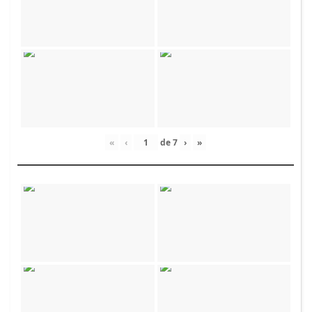
«
‹
de
7
›
»