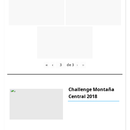
«
‹
de
3
›
»
Challenge Montaña
Central 2018