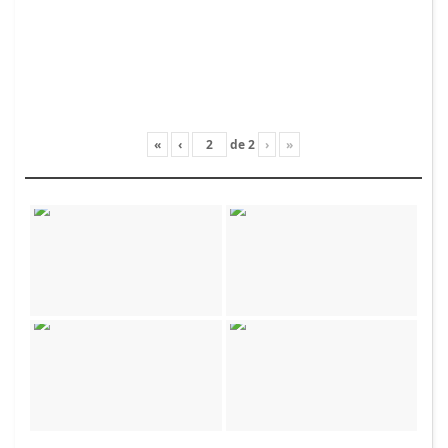
«
‹
de
2
›
»