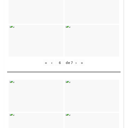
«
‹
de
7
›
»