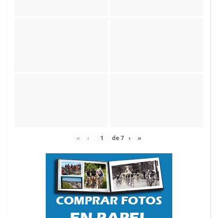
«
‹
de
7
›
»