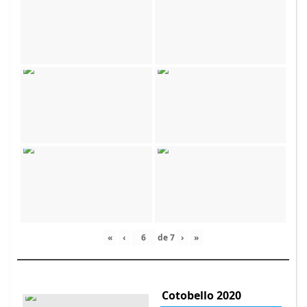
«
‹
de
7
›
»
Cotobello 2020