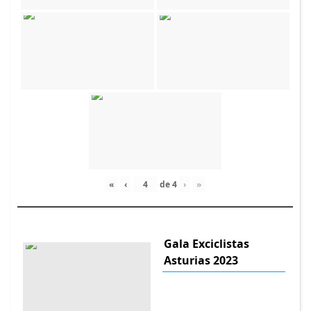
«
‹
de
4
›
»
Gala Exciclistas
Asturias 2023