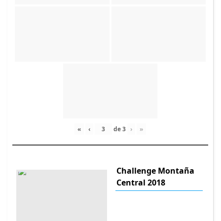
«
‹
de
3
›
»
Challenge Montaña
Central 2018