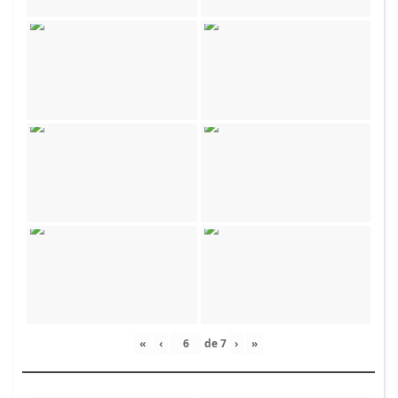
«
‹
de
7
›
»