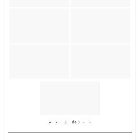
«
‹
de
3
›
»