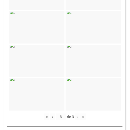
«
‹
de
3
›
»