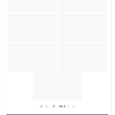
«
‹
de
2
›
»