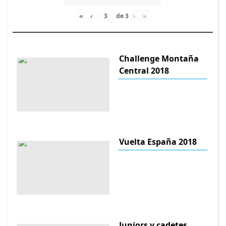
«
‹
de
3
›
»
Challenge Montaña
Central 2018
Vuelta España 2018
Juniors y cadetes