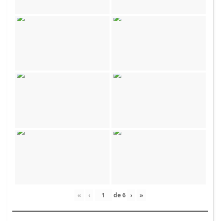
«
‹
de
6
›
»