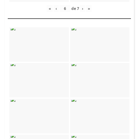
«
‹
de
7
›
»