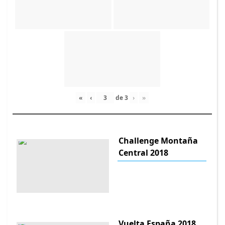
«
‹
de
3
›
»
Challenge Montaña
Central 2018
Vuelta España 2018