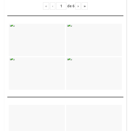
«
‹
de
6
›
»