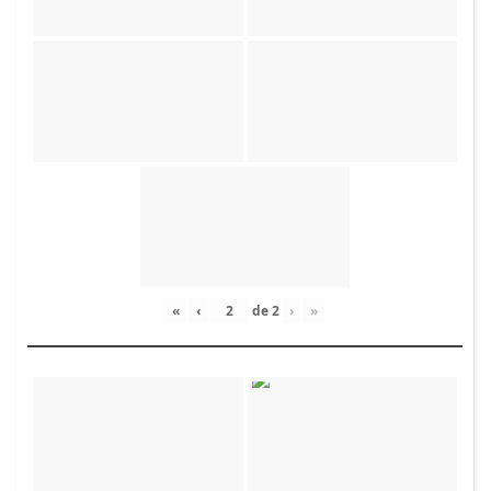
«
‹
de
2
›
»