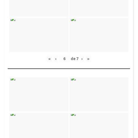
«
‹
de
7
›
»