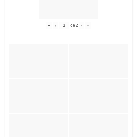
«
‹
de
2
›
»