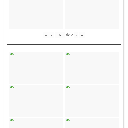
«
‹
de
7
›
»