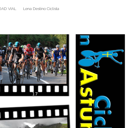
DAD VIAL
Lena Destino Ciclista
Search
Search
for: