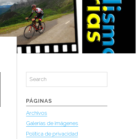
Search
Search
for:
PÁGINAS
Archivos
Galerías de imágenes
Política de privacidad