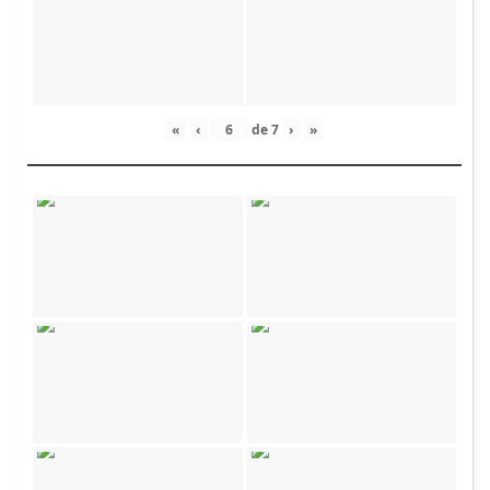
«
‹
de
7
›
»