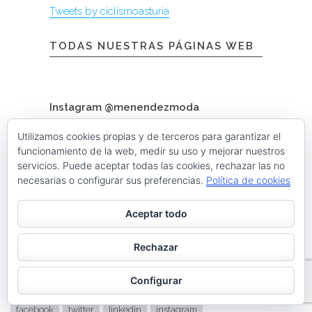
Tweets by ciclismoasturia
TODAS NUESTRAS PÁGINAS WEB
Instagram @menendezmoda
Utilizamos cookies propias y de terceros para garantizar el
funcionamiento de la web, medir su uso y mejorar nuestros
menendezmoda
servicios. Puede aceptar todas las cookies, rechazar las no
Menéndez Moda hombre
necesarias o configurar sus preferencias.
Política de cookies
Aceptar todo
Cargar más
Seguir en Instagram
Rechazar
Contacta con nosotros
Configurar
facebook
twitter
linkedin
instagram