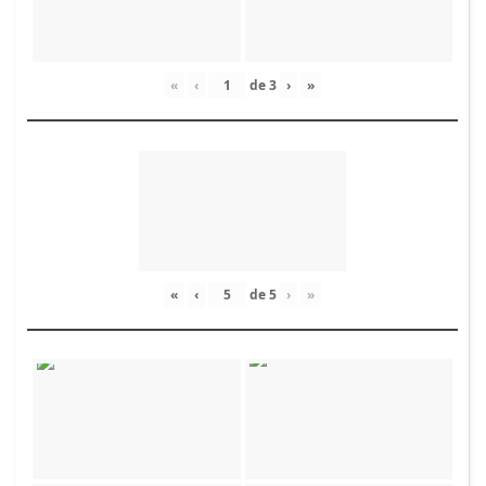
«
‹
de
3
›
»
«
‹
de
5
›
»