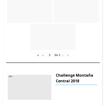
«
‹
de
3
›
»
Challenge Montaña
Central 2018