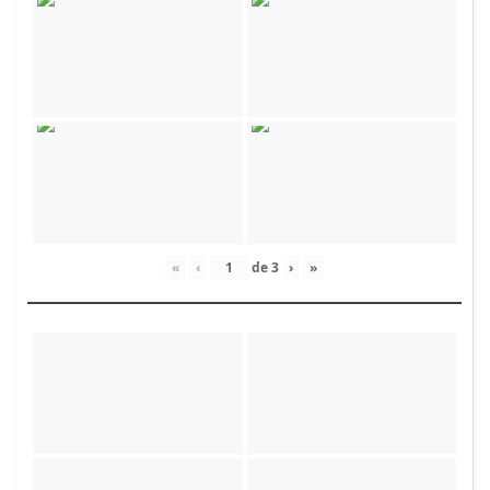
«
‹
de
3
›
»