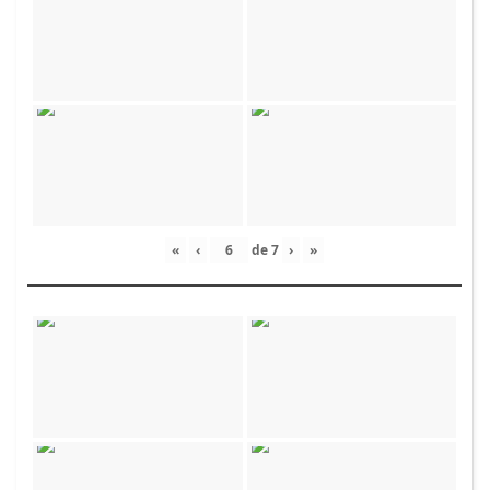
«
‹
de
7
›
»