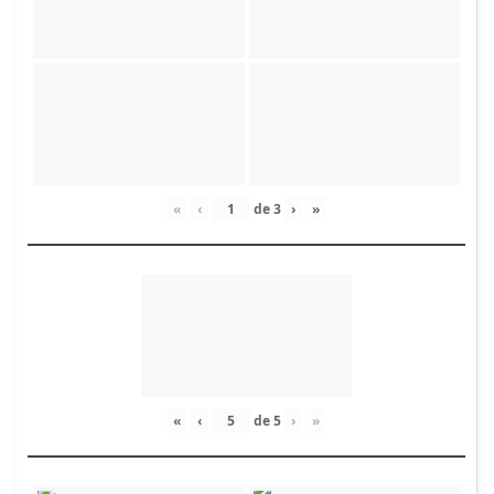
«
‹
de
3
›
»
«
‹
de
5
›
»